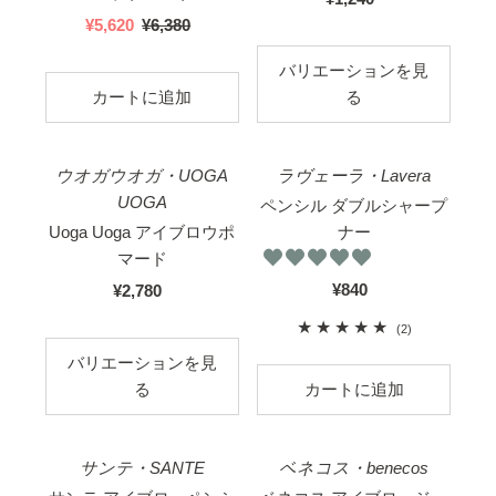
セ
¥5,620
国
¥6,380
内
ー
内
価
バリエーションを見
ル
価
格
る
ス
格
プ
ラ
ウオガウオガ・UOGA
ラヴェーラ・Lavera
イ
UOGA
ペンシル ダブルシャープ
ス
Uoga Uoga アイブロウポ
ナー
マード
¥840
国
¥2,780
国
内
内
2
(2)
価
価
合
バリエーションを見
格
格
計
る
レ
ビ
ュ
サンテ・SANTE
ベネコス・benecos
ー