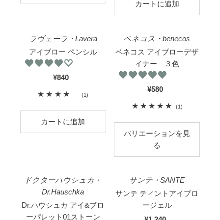
プ
レ
ラ
ビ
イ
ュ
ラヴェーラ・Lavera
ベネコス・benecos
ス
ー
アイブロー ペンシル
ベネコス アイブローデザ
イナー ３色
¥840
国
内
¥580
国
1
(1)
価
内
合
1
(1)
格
価
計
合
格
レ
計
バリエーションを見
ビ
レ
る
ュ
ビ
ビオラウンジ価格
ー
ュ
ー
ドクターハウシュカ・
サンテ・SANTE
Dr.Hauschka
サンテ ティントアイブロ
Dr.ハウシュカ アイ&ブロ
ージェル
ーパレット01ストーン
¥1,240
国