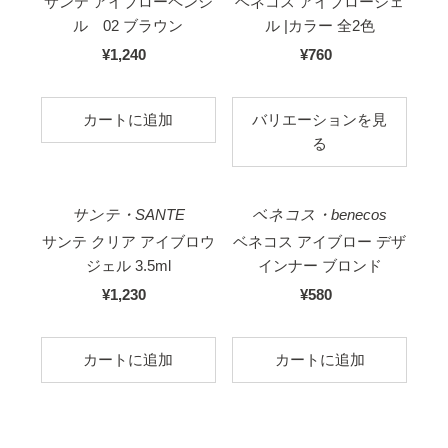
サンテ アイブローペンシ
ベネコス アイブロージェ
ル 02 ブラウン
ル |カラー 全2色
¥1,240
国
¥760
国
内
内
価
価
バリエーションを見
格
格
る
サンテ・SANTE
ベネコス・benecos
サンテ クリア アイブロウ
ベネコス アイブロー デザ
ジェル 3.5ml
インナー ブロンド
¥1,230
国
¥580
国
内
内
価
価
格
格