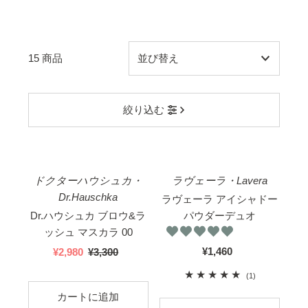
15 商品
オススメ
絞り込む
関連性が最も高い
ベストセラー
ビオラウンジ価格
アルファベット順, A-Z
ドクターハウシュカ・
ラヴェーラ・Lavera
アルファベット順, Z-A
Dr.Hauschka
ラヴェーラ アイシャドー
価格の安い順
Dr.ハウシュカ ブロウ&ラ
パウダーデュオ
ッシュ マスカラ 00
価格の高い順
¥1,460
国
セ
¥2,980
国
¥3,300
ロングセラー
内
ー
内
1
(1)
新着順
価
ル
価
合
格
ス
格
計