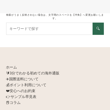
ア
ド
レ
検索がうまく反映されない場合は、文字間のスペースを【半角】へ変更お願いしま
す。
ス
キ
🔍
ー
ワ
ー
ド
で
探
す
ホーム
🔰3分でわかる初めての海外通販
✈️国際送料について
💰ポイント利用について
❤️安心へのお約束
👉サンプル早見表
📕コラム