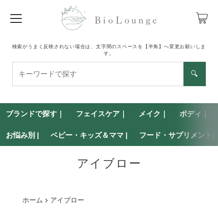
検索がうまく反映されない場合は、文字間のスペースを【半角】へ変更お願いしま
す。
キ
🔍
ー
ワ
ー
ブランドで探す｜
ド
フェイスケア｜
メイク｜
ボディ｜
で
お悩み別 |
ベビー・キッズ＆ママ |
フード・サプリメント|
探
す
アイブロー
ホーム
アイブロー