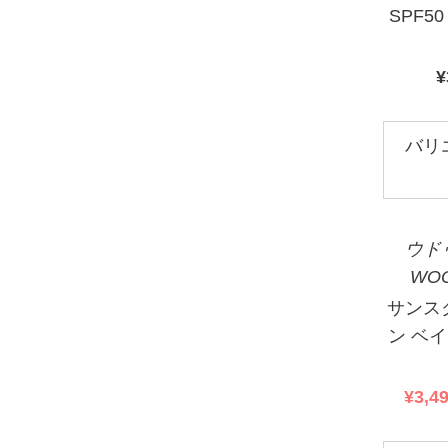
SPF50
¥
バリ
ウド
WO
サンス
ン ベ
セ
¥3,4
ー