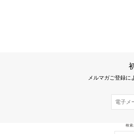
メルマガご登録に
電
子
メ
ー
検索
ル