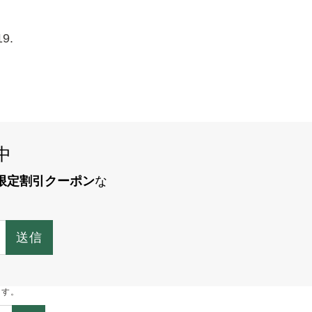
9.
中
限定割引クーポン
な
送信
ます。