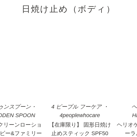
日焼け止め（ボディ）
ビオラウンジ価格
ゥンスプーン・
4 ピープル フーケア ・
ヘ
ODEN SPOON
4peoplewhocare
H
クリーンローショ
【在庫限り】 固形日焼け
ヘリオケ
イビー&ファミリー
止めスティック SPF50
ーラ