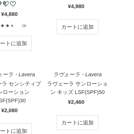
価格の安い順
¥4,980
国
¥4,880
国
価格の高い順
内
内
価
ロングセラー
9
(9)
価
格
合
新着順
格
計
レ
ビ
ュ
ーラ・Lavera
ラヴェーラ・Lavera
ー
ーラ センシティブ
ラヴェーラ サンローショ
ンローション
ン キッズ LSF(SPF)50
SF(SPF)30
¥2,460
国
¥2,080
国
内
内
価
価
格