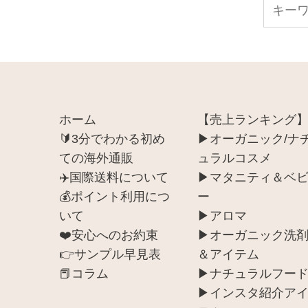
キ
ア
ー
ド
ワ
レ
ー
ス
ド
で
探
ホーム
【売上ランキング
す
🔰3分でわかる初め
▶︎オーガニック/ナ
ての海外通販
ュラルコスメ
✈️国際送料について
▶︎マタニティ＆ベ
💰ポイント利用につ
ー
いて
▶︎アロマ
❤️安心へのお約束
▶︎オーガニック洗
👉サンプル早見表
＆アイテム
📕コラム
▶︎ナチュラルフー
▶︎インスタ紹介ア