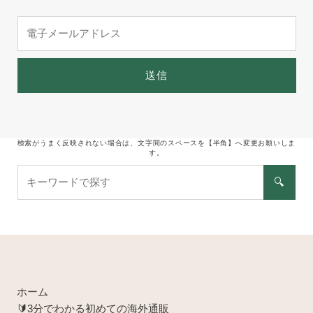
電
子
メ
ー
送信
ル
ア
ド
レ
検索がうまく反映されない場合は、文字間のスペースを【半角】へ変更お願いしま
す。
ス
キ
🔍
ー
ワ
ー
ド
で
探
す
ホーム
🔰3分でわかる初めての海外通販