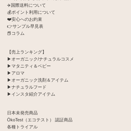
✈️国際送料について
💰ポイント利用について
❤️安心へのお約束
👉サンプル早見表
📕コラム
【売上ランキング】
▶︎オーガニック/ナチュラルコスメ
▶︎マタニティ＆ベビー
▶︎アロマ
▶︎オーガニック洗剤＆アイテム
▶︎ナチュラルフード
▶︎インスタ紹介アイテム
日本未発売商品
ÖkoTest（エコテスト） 認証商品
各種トライアル