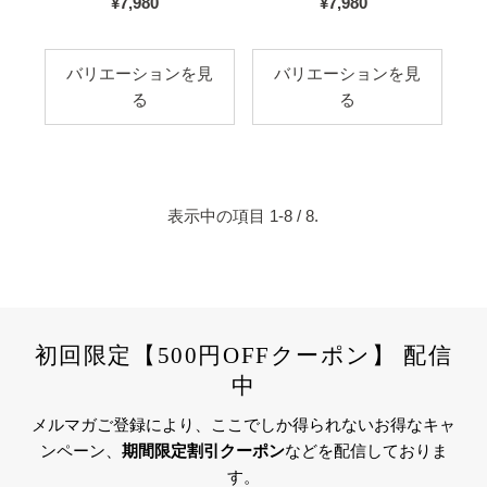
¥7,980
国
¥7,980
国
内
内
価
価
バリエーションを見
バリエーションを見
格
格
る
る
表示中の項目 1-8 / 8.
初回限定【500円OFFクーポン】 配信
中
メルマガご登録により、ここでしか得られないお得なキャ
ンペーン、
期間限定割引クーポン
などを配信しておりま
す。