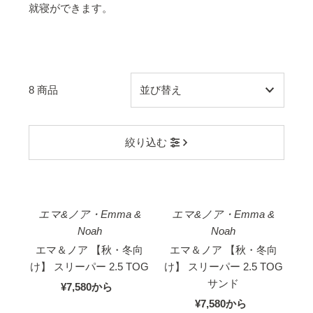
就寝ができます。
8 商品
オススメ
絞り込む
関連性が最も高い
ベストセラー
アルファベット順, A-Z
エマ&ノア・Emma &
エマ&ノア・Emma &
アルファベット順, Z-A
Noah
Noah
価格の安い順
エマ＆ノア 【秋・冬向
エマ＆ノア 【秋・冬向
け】 スリーパー 2.5 TOG
価格の高い順
け】 スリーパー 2.5 TOG
サンド
¥7,580
国
から
ロングセラー
内
¥7,580
国
から