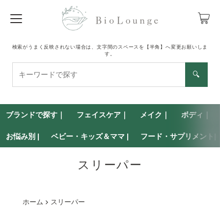
検索がうまく反映されない場合は、文字間のスペースを【半角】へ変更お願いしま
す。
キ
🔍
ー
ワ
ー
ブランドで探す｜
ド
フェイスケア｜
メイク｜
ボディ｜
で
お悩み別 |
ベビー・キッズ＆ママ |
フード・サプリメント|
探
す
スリーパー
ホーム
スリーパー