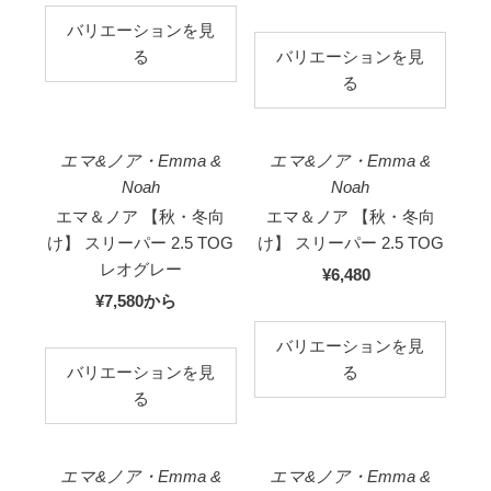
新着順
価
内
バリエーションを見
格
価
る
バリエーションを見
格
る
エマ&ノア・Emma &
エマ&ノア・Emma &
Noah
Noah
エマ＆ノア 【秋・冬向
エマ＆ノア 【秋・冬向
け】 スリーパー 2.5 TOG
け】 スリーパー 2.5 TOG
レオグレー
¥6,480
国
¥7,580
国
から
内
内
価
バリエーションを見
価
格
バリエーションを見
る
格
る
エマ&ノア・Emma &
エマ&ノア・Emma &